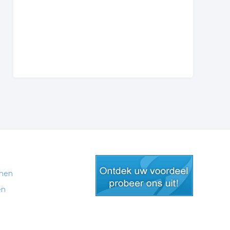
men
en
gratis lid worden