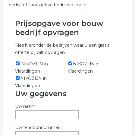
bedrijf of soortgelijke bedrijven.
meer
Meer over bouw bedrijf in
Prijsopgave voor bouw
Schiedam
bedrijf opvragen
Het overzicht toont alle bouw bedrijf en hieraan
Kies hieronder de bedrijven waar u een gratis
gerelateerde bedrijven in de regio Schiedam om een
offerte bij wilt opvragen.
prijs bij op te vragen.
NIKOZIJN in
NIKOZIJN in
Meer informatie over bouw bedrijf uit Schiedam?
Vlaardingen
Vlaardingen
Gebruik onderstaand formulier welke verwant is aan
NIKOZIJN in
bouw bedrijf in Schiedam.
Vlaardingen
Trefwoorden:
Uw gegevens
bouwbedrijf
aannemersbedrijf
bouwen
Uw naam :
verbouwen
nieuwbouw
klusbedrijf
Uw telefoonnummer :