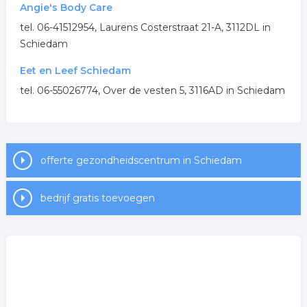
Angie's Body Care
gezondheidscentrum
huisartsenpost
tel. 06-41512954, Laurens Costerstraat 21-A, 3112DL in
Schiedam
.
Eet en Leef Schiedam
tel. 06-55026774, Over de vesten 5, 3116AD in Schiedam
offerte gezondheidscentrum in Schiedam
bedrijf gratis toevoegen